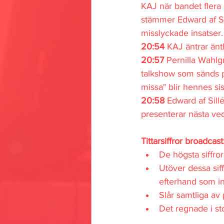
KAJ när bandet flera
stämmer Edward af S
misslyckade insatser.
20:54 
KAJ äntrar änt
20:57 
Pernilla Wahlgr
talkshow som sänds på
missa" blir hennes sis
20:58
 Edward af Sil
presenterar nästa vec
Tittarsiffror broadcast
De högsta siffro
Utöver dessa siff
efterhand som int
Slår samtliga a
Det regnade i stor