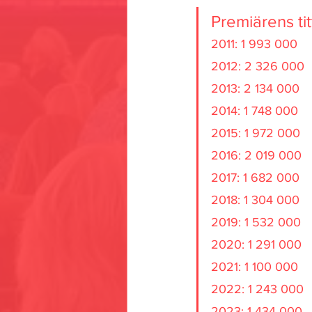
Premiärens tit
2011: 1 993 000 
2012: 2 326 000 
2013: 2 134 000 
2014: 1 748 000 
2015: 1 972 000 
2016: 2 019 000 
2017: 1 682 000 
2018: 1 304 000 
2019: 1 532 000 
2020: 1 291 000 
2021: 1 100 000 
2022: 1 243 000 
2023: 1 434 000 