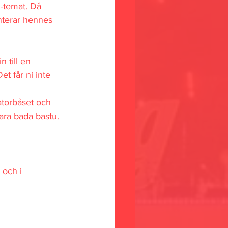
-temat. Då 
terar hennes 
 till en 
t får ni inte 
torbåset och 
Bara bada bastu.
 och i 