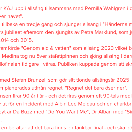
er KAJ upp i allsång tillsammans med Pernilla Wahlgren i 
er havet".
 tillbaka en tredje gång och sjunger allsång i "Händerna 
rs jubileet eftersom den sjungits av Petra Marklund, som j
014 och 2015.
ramförde "Genom eld & vatten" som allsång 2023 vilket bl
r. Medina tog nu över stafettpinnen och sjöng allsång i de
ofinalen tidigare i våras. Publiken kuppade genom att skr
r med Stefan Brunzell som gör sitt tionde allsångsår 2025. 
m planerades utifrån regnet: "Regnet det bara öser ner".
sen firar 90 år i år - och det firas genom ett 90-tals med
 ut för en incident med Albin Lee Meldau och en charkbri
yt är Da Buzz med "Do You Want Me", Dr Alban med "Sing
.
en berättar att det bara finns en tänkbar final - och ska b