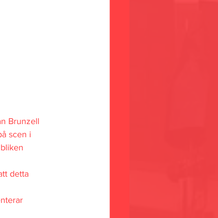
an Brunzell 
på scen i 
bliken 
tt detta 
nterar 