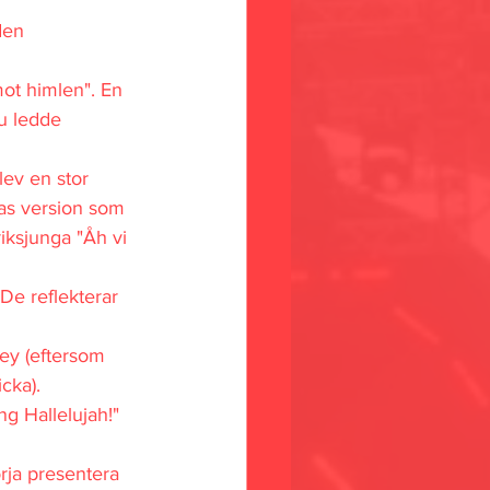
den 
mot himlen". En 
u ledde 
ev en stor 
ras version som 
iksjunga "Åh vi 
De reflekterar 
ley (eftersom 
cka). 
 Hallelujah!" 
örja presentera 