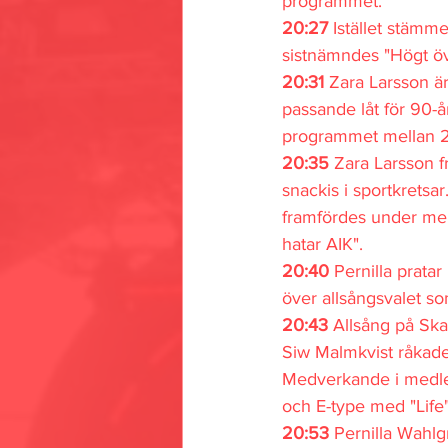
programmet.
20:27 
Istället stämm
sistnämndes "Högt öv
20:31 
Zara Larsson är
passande låt för 90-å
programmet mellan 2
20:35 
Zara Larsson f
snackis i sportkretsa
framfördes under mell
hatar AIK".
20:40 
Pernilla prata
över allsångsvalet so
20:43 
Allsång på Skan
Siw Malmkvist råkade
Medverkande i medle
och E-type med "Life"
20:53 
Pernilla Wahlgr