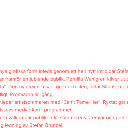
ya grafiska form inleds genom ett helt nytt intro där Stef
ter framför en jublande publik. Pernilla
Wahlgren kliver ut 
rta". Den nya textremsan, grön och liten, delar Skansen-pu
ligt. Premiären är igång.
nleder artistsommaren med "Can't Tame Her". Ryktet går a
isseys medverkan i programmet.
ren välkomnar publiken till sommarens premiär och prese
g ledning av Stefan Brunzell.