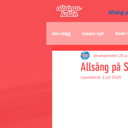
Allsång 
Alla inlägg
Senaste nytt
Direkt 
allsangskollen
25 j
Allsång på 
Uppdaterat:
2 juli 2025