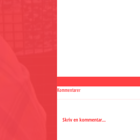
Kommentarer
Skriv en kommentar...
Allsångskrönikan - 23/6-2026