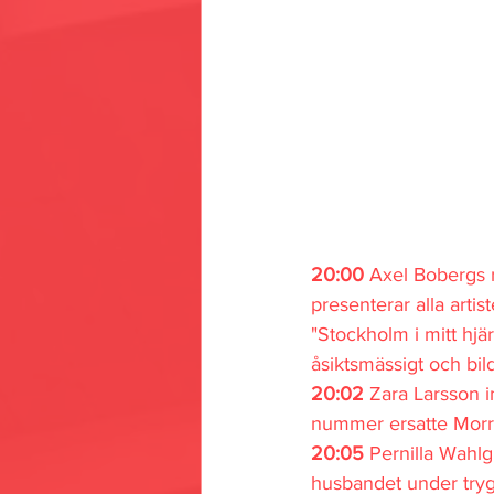
20:00 
Axel Bobergs n
presenterar alla artis
"Stockholm i mitt hjä
åsiktsmässigt och bild
20:02 
Zara Larsson i
nummer ersatte Morr
20:05 
Pernilla Wahlg
husbandet under tryg