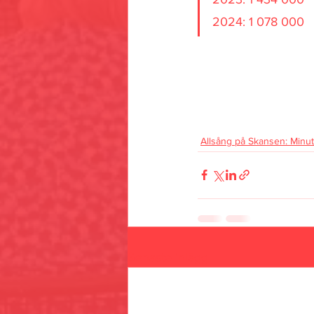
2024: 1 078 000
Allsång på Skansen: Minut
Senaste inlägg