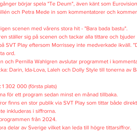
 gånger börjar spela "Te Deum", även känt som Eurovision
illén och Petra Mede in som kommentatorer och kommen
ligen scenen med vårens stora hit - "Bara bada bastu".
en ställer sig på scenen och tackar alla tittare och bjuder in
 SVT Play eftersom Morrissey inte medverkade ikväll. "De
ta ord.
lén och Pernilla Wahlgren avslutar programmet i kommenta
ka: Darin, Ida-Lova, Laleh och Dolly Style till tonerna av 
: 
1 302 000 (första plats)
rna för ett program sedan minst en månad tillbaka.
ror finns en stor publik via SVT Play som tittar både direkt
e inkluderas i siffrorna.
v programmen från 2024.
a delar av Sverige vilket kan leda till högre tittarsiffror.