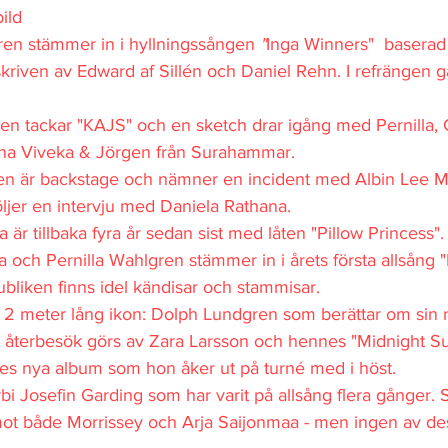
ild
ren stämmer in i hyllningssången 
"
Inga Winners"
baserad 
kriven av Edward af Sillén och Daniel Rehn. I refrängen g
en tackar "KAJS" och en sketch drar igång med Pernilla, C
rna Viveka & Jörgen från Surahammar.
ren är backstage och nämner en incident med Albin Lee 
ljer en intervju med Daniela Rathana.
 är tillbaka fyra år sedan sist med låten "Pillow Princess".
 och Pernilla Wahlgren stämmer in i årets första allsång 
publiken finns idel kändisar och stammisar. 
n 2 meter lång ikon: Dolph Lundgren som berättar om sin 
a återbesök görs av Zara Larsson och hennes "Midnight Su
nnes nya album som hon åker ut på turné med i höst.
örbi Josefin Garding som har varit på allsång flera gånger.
ot både Morrissey och Arja Saijonmaa - men ingen av de