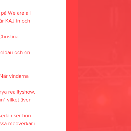
på We are all 
år KAJ in och 
hristina 
Meldau och en 
"När vindarna 
nya realityshow.
n" vilket även 
 Sedan ser hon 
ssa medverkar i 