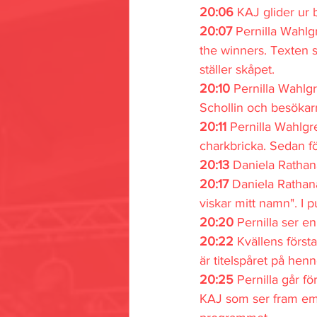
20:06 
KAJ glider ur b
20:07 
Pernilla Wahlg
the winners. Texten s
ställer skåpet.
20:10 
Pernilla Wahlgr
Schollin och besöka
20:11 
Pernilla Wahlg
charkbricka. Sedan fö
20:13 
Daniela Rathana
20:17 
Daniela Rathana
viskar mitt namn". I 
20:20 
Pernilla ser e
20:22 
Kvällens först
är titelspåret på he
20:25 
Pernilla går f
KAJ som ser fram em