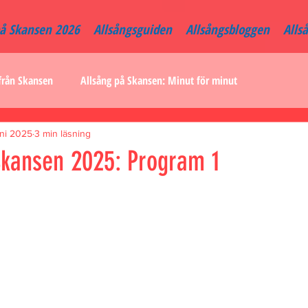
på Skansen 2026
Allsångsguiden
Allsångsbloggen
Alls
från Skansen
Allsång på Skansen: Minut för minut
uni 2025
3 min läsning
Skansen 2025: Program 1