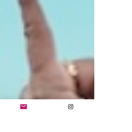
Pop, Newkid, Lasse Holm, Linda
Lampenius & Pete Parkkonen. Wohoo!
SPOILER ALERT: Eftersom jag vill ge er
en så bra upplevelse som möjligt