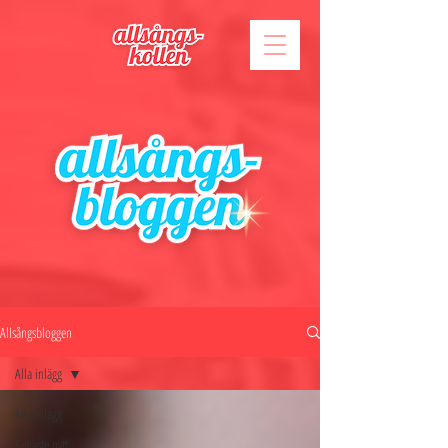
Allsångsbloggen
Alla inlägg
Alla inlägg
Senaste nytt