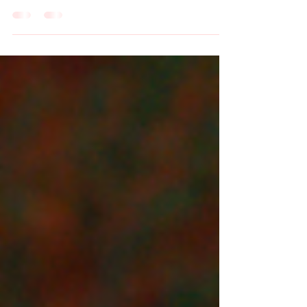
behöva skriva en krönika där jag berättar
om hur programmet kändes trist,
ogenomtänkt och snabbskrivet. Men när
jag upplevde timmen i sändning i rätt
paketering kändes det faktiskt ganska
bra. Jag vill börja med att skriva några
ord om en inspelning som hände före
programmets start. I vinter kommer
ingen årskrönika att sändas, men ett best
off-program. Jag har inte fått detaljer på
exakt vad skillnaden ligger (ping SVT!),
men under gårdage