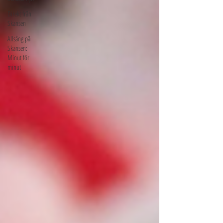
Direkt från
Skansen
Allsång på
Skansen:
Minut för
minut