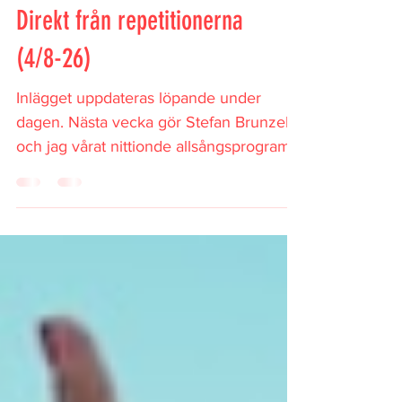
Direkt från repetitionerna
(4/8-26)
Inlägget uppdateras löpande under
dagen. Nästa vecka gör Stefan Brunzell
och jag vårat nittionde allsångsprogram.
Han som kapellmästare och jag som
bevakare. Han har klart och tydligt gjort
en jämnare, bättre resa under de här
elva åren, men jag har ändå jobbat mig
starkt uppåt. Allsångsprogrammet denna
vecka gästas av Oskar Linnros, Icona