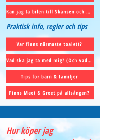
Kan jag ta bilen till Skansen och var parkerar jag?
Praktisk info, regler och tips
Var finns närmaste toalett?
Vad ska jag ta med mig? (Och vad är förbjudet?)
Tips för barn & familjer
Finns Meet & Greet på allsången?
Hur köper jag