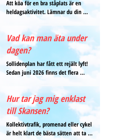
Att köa för en bra ståplats är en 
regnar. Sollidenscenen ligger på en 
heldagsaktivitet. Lämnar du din 
kulle så vädret märks av ordentligt.
plats har andra möjlighet att ta den. 
Om du behöver lämna din plats en 
Vad kan man äta under
kort stund för att köpa mat eller gå 
på toaletten, se till att prata med 
dagen?
personerna runt omkring dig. 

Sollidenplan har fått ett rejält lyft! 
Sedan juni 2026 finns det flera 
Allsångspubliken är känd för att vara 
spännande matkoncept precis vid 
väldigt trevlig och hjälpsam - fråga 
festivalområdet. De flesta öppnar 
vänligt om de kan paxa din plats 
Hur tar jag mig enklast
klockan 10 och håller öppet till 
under de minuter du är borta.
sändning, eller till och med efter 
till Skansen?
det. Samtliga matkoncept ligger 
Kollektivtrafik, promenad eller cykel 
mittemot scenen.

är helt klart de bästa sätten att ta 