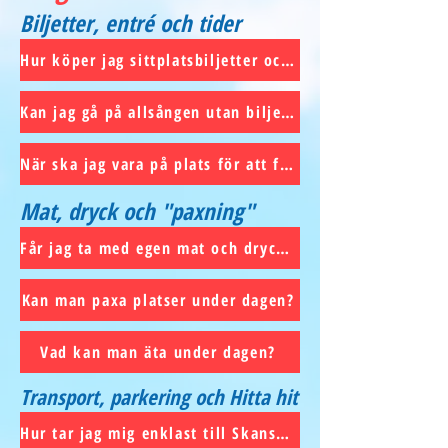
Biljetter, entré och tider
Hur köper jag sittplatsbiljetter och vad kostar det?
Kan jag gå på allsången utan biljett?
När ska jag vara på plats för att få de bästa ståplatserna?
Mat, dryck och "paxning"
Får jag ta med egen mat och dryck till allsången?
Kan man paxa platser under dagen?
Vad kan man äta under dagen?
Transport, parkering och Hitta hit
Hur tar jag mig enklast till Skansen?