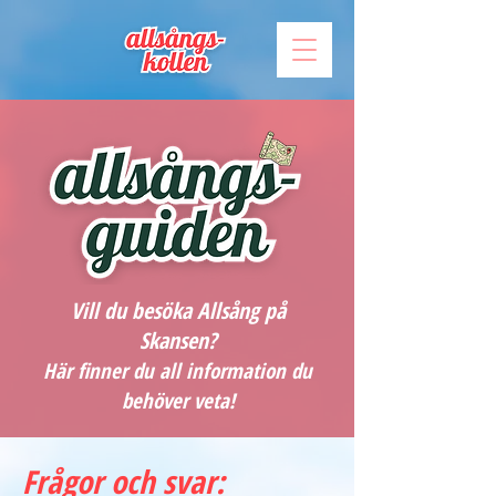
Vill du besöka Allsång på
Skansen?
Här finner du all information du
behöver veta!
Frågor och svar: