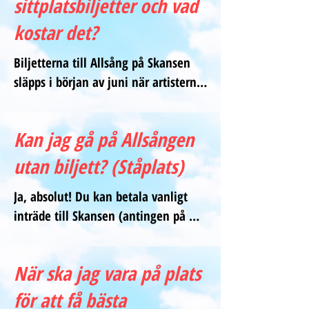
sittplatsbiljetter och vad
kostar det?
Biljetterna till Allsång på Skansen 
släpps i början av juni när artisterna 
presenteras. Biljetterna säljs via 
Ticketmaster. Det finns två typer av 
Kan jag gå på Allsången
biljetter:

utan biljett? (Ståplats)
Sändning: Biljetterna till själva 
Ja, absolut! Du kan betala vanligt 
livesändningen brukar sälja slut på 
inträde till Skansen (antingen på 
släppdagen. Om du blir utan, håll 
plats eller via Skansens hemsida) 
utkik på Ticketmaster Resale under 
och titta på Allsången från ståplats-
sommaren - där säljs biljetter i 
När ska jag vara på plats
delen till vänster om scenen.

andra hand på ett säkert sätt.

för att få bästa