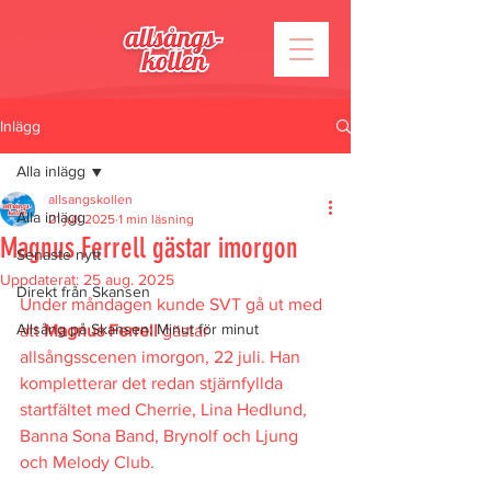
Inlägg
Alla inlägg
allsangskollen
Alla inlägg
21 juli 2025
1 min läsning
Magnus Ferrell gästar imorgon
Senaste nytt
Uppdaterat:
25 aug. 2025
Direkt från Skansen
Under måndagen kunde SVT gå ut med 
Allsång på Skansen: Minut för minut
att 
Magnus Ferrell
 gästar 
allsångsscenen imorgon, 22 juli. Han 
kompletterar det redan stjärnfyllda 
startfältet med Cherrie, Lina Hedlund, 
Banna Sona Band, Brynolf och Ljung 
och Melody Club.