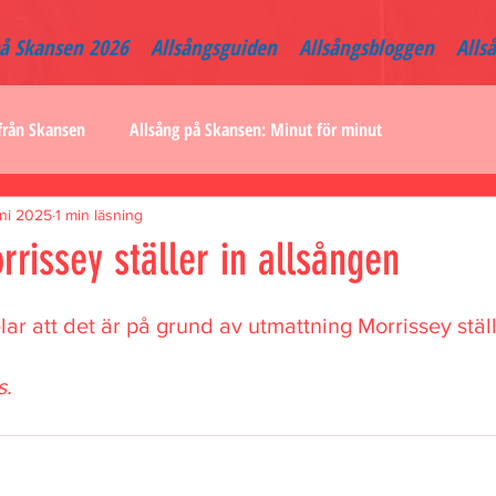
på Skansen 2026
Allsångsguiden
Allsångsbloggen
Alls
från Skansen
Allsång på Skansen: Minut för minut
uni 2025
1 min läsning
rissey ställer in allsången
 att det är på grund av utmattning Morrissey ställe
s.