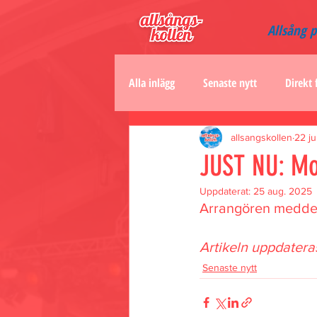
Allsång 
Alla inlägg
Senaste nytt
Direkt 
allsangskollen
22 j
JUST NU: Mor
Uppdaterat:
25 aug. 2025
Arrangören meddelar
Artikeln uppdatera
Senaste nytt