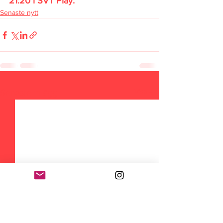
21:20 i SVT Play.
Senaste nytt
Visa alla
Senaste inlägg