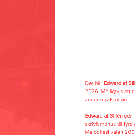
Det blir 
Edward af Sil
2026. Möjligtvis att
annonserats ut än.
Edward af Sillén 
gör 
skrivit manus till fyr
Melodifestivalen 200