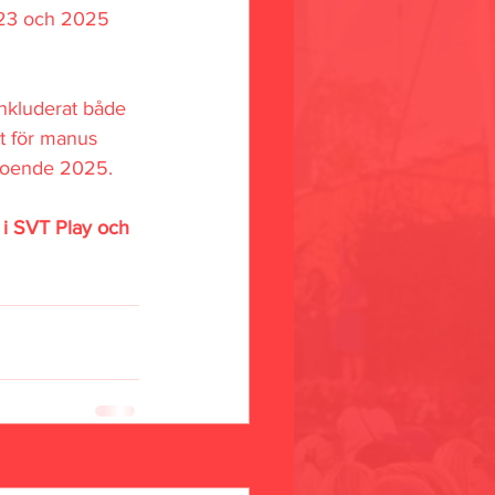
2023 och 2025 
inkluderat både 
t för manus 
troende 2025. 
 i SVT Play och 
Visa alla