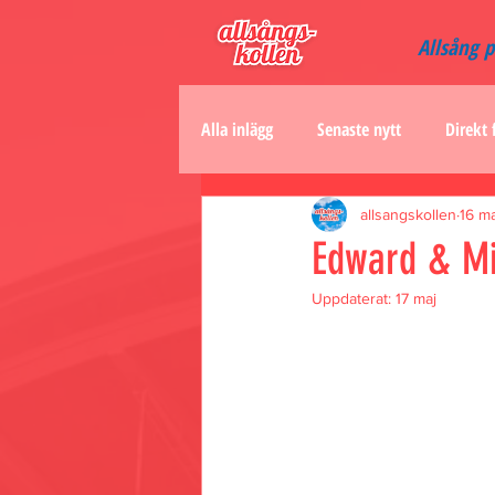
Allsång 
Alla inlägg
Senaste nytt
Direkt 
allsangskollen
16 ma
Edward & Mi
Uppdaterat:
17 maj