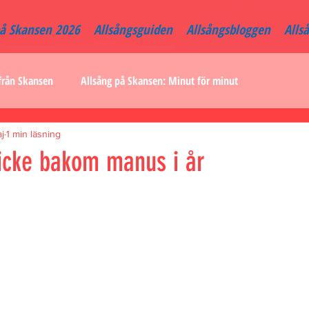
på Skansen 2026
Allsångsguiden
Allsångsbloggen
Alls
från Skansen
Allsång på Skansen: Minut för minut
j
1 min läsning
cke bakom manus i år