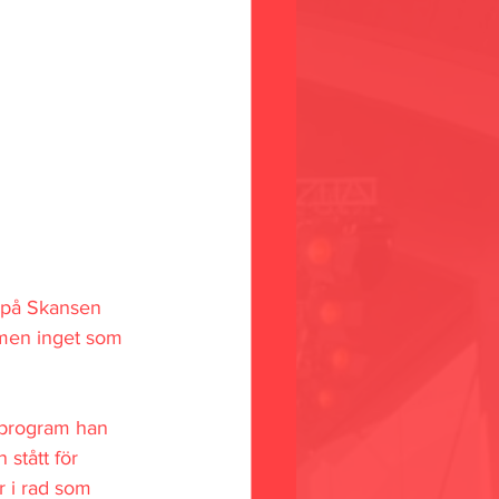
 på Skansen 
 men inget som 
 program han 
 stått för 
 i rad som 