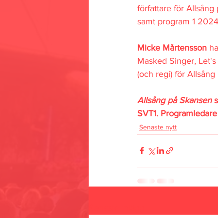
författare för Allsån
samt program 1 2024
Micke Mårtensson
 ha
Masked Singer, Let's
(och regi) för Allsån
Allsång på Skansen
 
SVT1. Programledare ä
Senaste nytt
Senaste inlägg