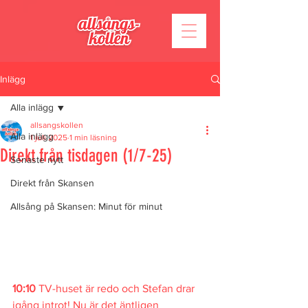
Inlägg
Alla inlägg
allsangskollen
Alla inlägg
1 juli 2025
1 min läsning
Direkt från tisdagen (1/7-25)
Senaste nytt
Direkt från Skansen
Allsång på Skansen: Minut för minut
10:10
 TV-huset är redo och Stefan drar 
igång introt! Nu är det äntligen 