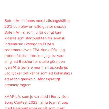
Boten Anna fanns med i 
allsångshäftet
2012 och blev en väldigt stor snackis. 
Boten Anna, som ju för övrigt kan 
klassas som startpunkten för svensk 
indiemusik i kategorin EDM & 
sedermera även EPA-dunk (P3). Jag 
trodde faktiskt inte, om jag ska vara 
ärlig, att Basshunter skulle göra den 
igen 14 år senare men han tackade ja. 
Jag tycker det känns som ett kul inslag i 
ett redan ganska allsångsspretigt 
premiärprogram.
KÄÄRIJÄ, som ju var med i Eurovision 
Song Contest 2023 har ju teamat upp 
med Basshunter på en låt som mest 