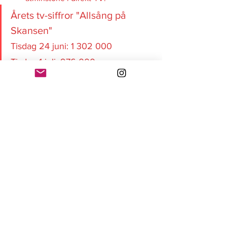
Årets tv-siffror "Allsång på 
Skansen" 
Tisdag 24 juni: 1 302 000 
Tisdag 1 juli: 976 000 
Tisdag 8 juli: 953 000 
Tisdag 16 juli: 930 000 
Tisdag 22 juli: 865 000
Allsång på Skansen: Minut för minut
Visa alla
Senaste inlägg