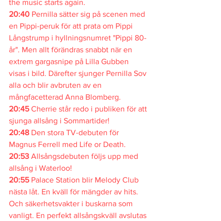
the music starts again. 
20:40 
Pernilla sätter sig på scenen med 
en Pippi-peruk för att prata om Pippi 
Långstrump i hyllningsnumret "Pippi 80-
år". Men allt förändras snabbt när en 
extrem gargasnipe på Lilla Gubben 
visas i bild. Därefter sjunger Pernilla Sov 
alla och blir avbruten av en 
mångfacetterad Anna Blomberg.
20:45 
Cherrie står redo i publiken för att 
sjunga allsång i Sommartider!
20:48 
Den stora TV-debuten för 
Magnus Ferrell med Life or Death.
20:53 
Allsångsdebuten följs upp med 
allsång i Waterloo!
20:55 
Palace Station blir Melody Club 
nästa låt. En kväll för mängder av hits. 
Och säkerhetsvakter i buskarna som 
vanligt. En perfekt allsångskväll avslutas 