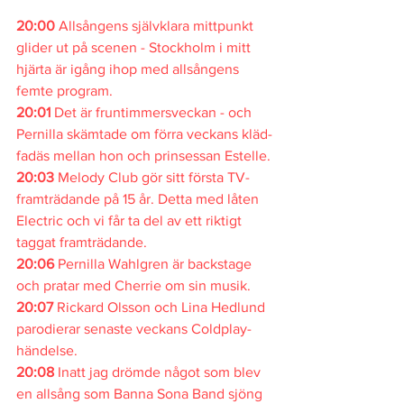
20:00
 Allsångens självklara mittpunkt 
glider ut på scenen - Stockholm i mitt 
hjärta är igång ihop med allsångens 
femte program. 
20:01
 Det är fruntimmersveckan - och 
Pernilla skämtade om förra veckans kläd-
fadäs mellan hon och prinsessan Estelle.
20:03 
Melody Club gör sitt första TV-
framträdande på 15 år. Detta med låten 
Electric och vi får ta del av ett riktigt 
taggat framträdande.
20:06 
Pernilla Wahlgren är backstage 
och pratar med Cherrie om sin musik.
20:07 
Rickard Olsson och Lina Hedlund 
parodierar senaste veckans Coldplay-
händelse.
20:08
 Inatt jag drömde något som blev 
en allsång som Banna Sona Band sjöng 