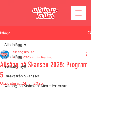
Inlägg
Alla inlägg
allsangskollen
Alla inlägg
23 juli 2025
2 min läsning
Allsång på Skansen 2025: Program
Senaste nytt
5
Direkt från Skansen
Uppdaterat:
24 juli 2025
Allsång på Skansen: Minut för minut