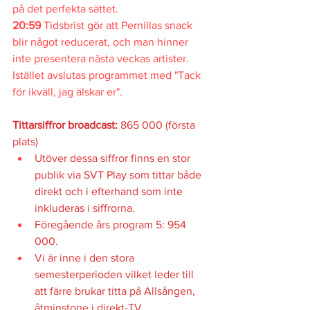
på det perfekta sättet.
20:59 
Tidsbrist gör att Pernillas snack 
blir något reducerat, och man hinner 
inte presentera nästa veckas artister. 
Istället avslutas programmet med "Tack 
för ikväll, jag älskar er".
Tittarsiffror broadcast: 
865 000 (första 
plats)
Utöver dessa siffror finns en stor 
publik via SVT Play som tittar både 
direkt och i efterhand som inte 
inkluderas i siffrorna.
Föregående års program 5: 954 
000.
Vi är inne i den stora 
semesterperioden vilket leder till 
att färre brukar titta på Allsången, 
åtminstone i direkt-TV.