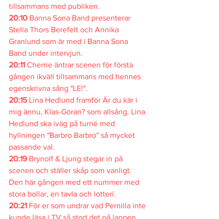
tillsammans med publiken.
20:10 
Banna Sona Band presenterar 
Stella Thors Berefelt och Annika 
Granlund som är med i Banna Sona 
Band under intervjun.
20:11 
Cherrie äntrar scenen för första 
gången ikväll tillsammans med hennes 
egenskrivna sång "LE!".
20:15 
Lina Hedlund framför Är du kär i 
mig ännu, Klas-Göran? som allsång. Lina 
Hedlund ska iväg på turné med 
hyllningen "Barbro Barbro" så mycket 
passande val.
20:19 
Brynolf & Ljung stegar in på 
scenen och ställer skåp som vanligt. 
Den här gången med ett nummer med 
stora bollar, en tavla och lotteri.
20:21 
För er som undrar vad Pernilla inte 
kunde läsa i TV så stod det på lappen 