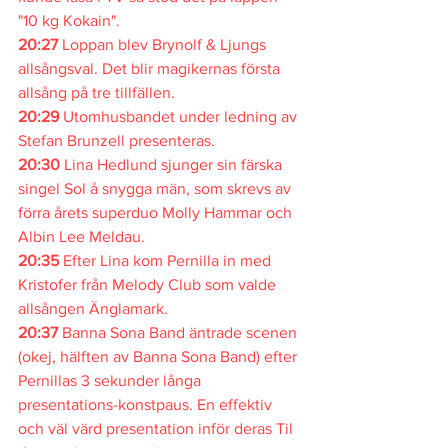
"10 kg Kokain".
20:27 
Loppan blev Brynolf & Ljungs 
allsångsval. Det blir magikernas första 
allsång på tre tillfällen.
20:29 
Utomhusbandet under ledning av 
Stefan Brunzell presenteras.
20:30 
Lina Hedlund sjunger sin färska 
singel Sol å snygga män, som skrevs av 
förra årets superduo Molly Hammar och 
Albin Lee Meldau.
20:35 
Efter Lina kom Pernilla in med 
Kristofer från Melody Club som valde 
allsången Änglamark.
20:37 
Banna Sona Band äntrade scenen 
(okej, hälften av Banna Sona Band) efter 
Pernillas 3 sekunder långa 
presentations-konstpaus. En effektiv 
och väl värd presentation inför deras Til 